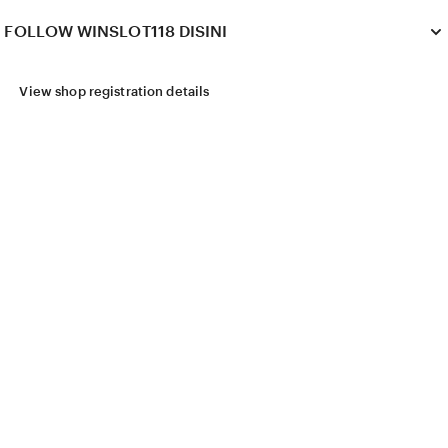
FOLLOW WINSLOT118 DISINI
View shop registration details