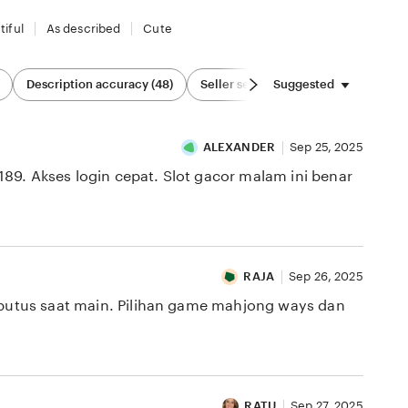
tiful
As described
Cute
Suggested
Description accuracy (48)
Seller service (19)
Sizing & Fit (1
ALEXANDER
Sep 25, 2025
9. Akses login cepat. Slot gacor malam ini benar
RAJA
Sep 26, 2025
 putus saat main. Pilihan game mahjong ways dan
RATU
Sep 27, 2025