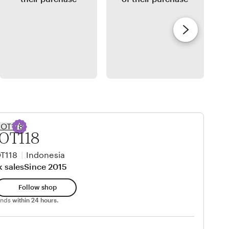
OT118
T118
|
Indonesia
k sales
Since 2015
Follow shop
ponds
within 24 hours.