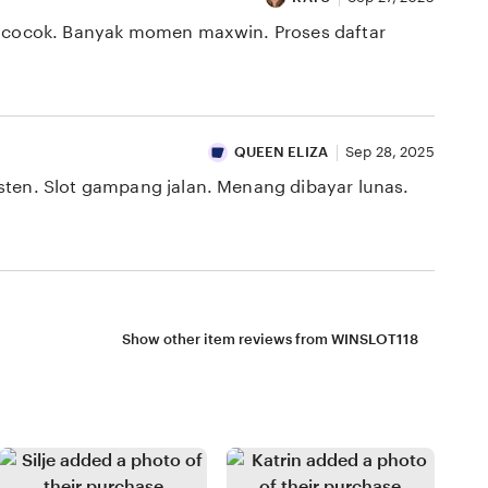
8 cocok. Banyak momen maxwin. Proses daftar
QUEEN ELIZA
Sep 28, 2025
ten. Slot gampang jalan. Menang dibayar lunas.
Show other item reviews from WINSLOT118