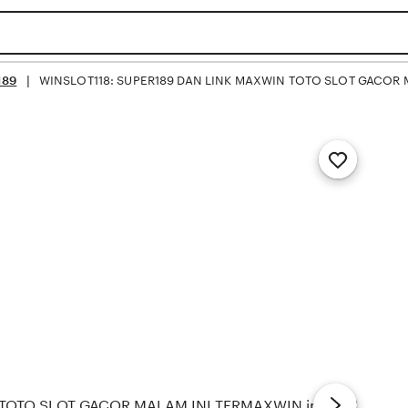
189
WINSLOT118: SUPER189 DAN LINK MAXWIN TOTO SLOT GACOR
 | 
Add
to
Favorites