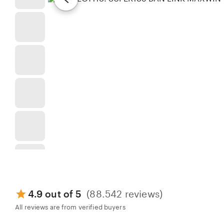
4.9 out of 5
(88.542 reviews)
All reviews are from verified buyers