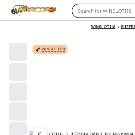
Skip
Search
WINSLOT118
to
for
Content
items
or
WINSLOT118
SUPER
shops
WINSLOT118